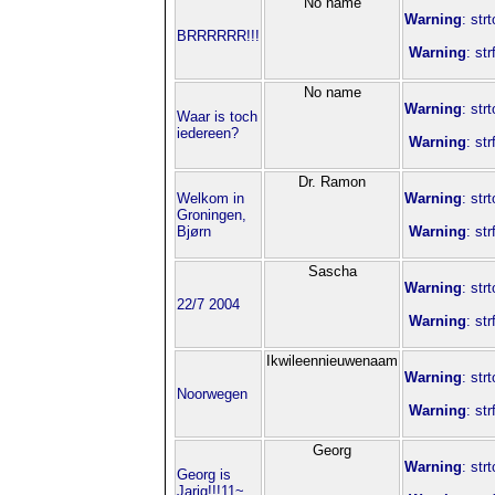
No name
Warning
: str
BRRRRRR!!!
Warning
: st
No name
Warning
: str
Waar is toch
iedereen?
Warning
: st
Dr. Ramon
Welkom in
Warning
: str
Groningen,
Bjørn
Warning
: st
Sascha
Warning
: str
22/7 2004
Warning
: st
Ikwileennieuwenaam
Warning
: str
Noorwegen
Warning
: st
Georg
Warning
: str
Georg is
Jarig!!!11~