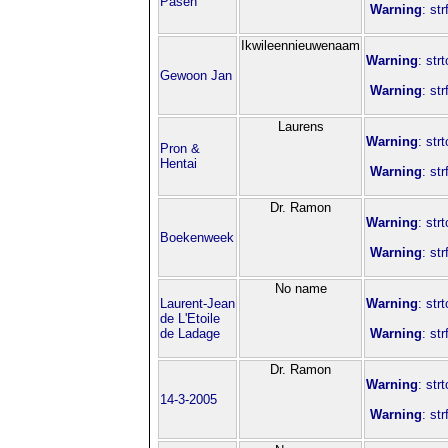
Pasen
Warning
: st
Ikwileennieuwenaam
Warning
: str
Gewoon Jan
Warning
: st
Laurens
Warning
: str
Pron &
Hentai
Warning
: st
Dr. Ramon
Warning
: str
Boekenweek
Warning
: st
No name
Laurent-Jean
Warning
: str
de L'Etoile
de Ladage
Warning
: st
Dr. Ramon
Warning
: str
14-3-2005
Warning
: st