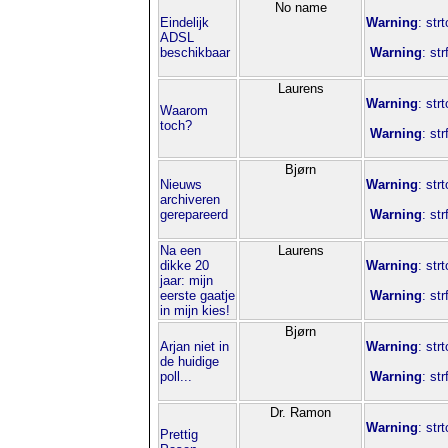
No name
Eindelijk
Warning
: str
ADSL
beschikbaar
Warning
: st
Laurens
Warning
: str
Waarom
toch?
Warning
: st
Bjørn
Nieuws
Warning
: str
archiveren
gerepareerd
Warning
: st
Na een
Laurens
dikke 20
Warning
: str
jaar: mijn
eerste gaatje
Warning
: st
in mijn kies!
Bjørn
Arjan niet in
Warning
: str
de huidige
poll...
Warning
: st
Dr. Ramon
Warning
: str
Prettig