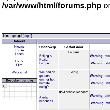
/var/www/html/forums.php
on
Niet ingelogd [
Login
]
Inhoud
Nieuws
Onderwerp
Gestart door
Forum
Laurens
Leden
Beijing &
Warning
: str
Kuala
Foto's
Lumpur
Warning
: st
Film
Wie had de
Georg
Webcams!
gouden
Warning
: str
emmer het
Bezoeken per dag
hardste
Warning
: st
nodig?
Ikwileennieuwenaam
Warning
: str
Aantal
berichtjes
Warning
: st